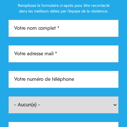
Remplissez le formulaire ci-après pour être recontacté
dans les meilleurs délais par l’équipe de la résidence.
Votre
nom
complet
*
Votre
adresse
mail
Votre
numéro
de
téléphone
Votre
situation
professionnelle
Votre